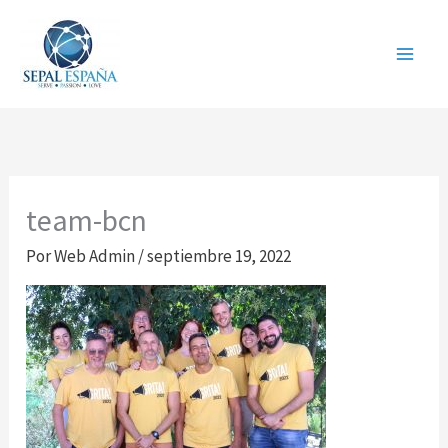
Ir
al
contenido
team-bcn
Por
Web Admin
/
septiembre 19, 2022